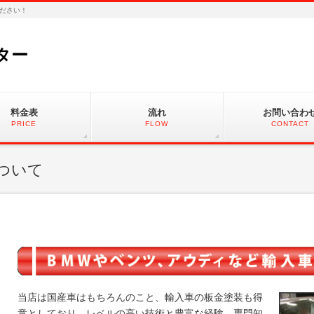
ださい！
ター
料金表
流れ
お問い合わ
PRICE
FLOW
CONTACT
ついて
当店は国産車はもちろんのこと、輸入車の板金塗装も得
意としており、レベルの高い技術と豊富な経験、専門知