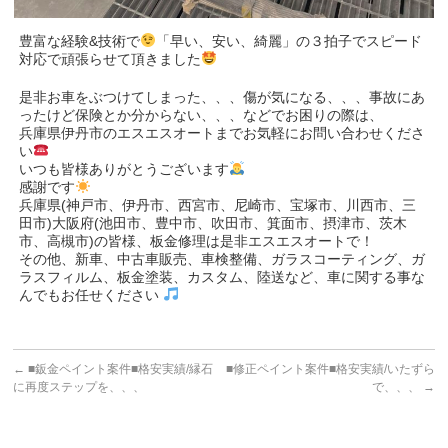
豊富な経験&技術で
「早い、安い、綺麗」の３拍子でスピード
対応で頑張らせて頂きました
是非お車をぶつけてしまった、、、傷が気になる、、、事故にあ
ったけど保険とか分からない、、、などでお困りの際は、
兵庫県伊丹市のエスエスオートまでお気軽にお問い合わせくださ
い
いつも皆様ありがとうございます
感謝です
兵庫県(神戸市、伊丹市、西宮市、尼崎市、宝塚市、川西市、三
田市)大阪府(池田市、豊中市、吹田市、箕面市、摂津市、茨木
市、高槻市)の皆様、板金修理は是非エスエスオートで！
その他、新車、中古車販売、車検整備、ガラスコーティング、ガ
ラスフィルム、板金塗装、カスタム、陸送など、車に関する事な
んでもお任せください
←
■鈑金ペイント案件■格安実績/縁石
■修正ペイント案件■格安実績/いたずら
に再度ステップを、、、
で、、、
→