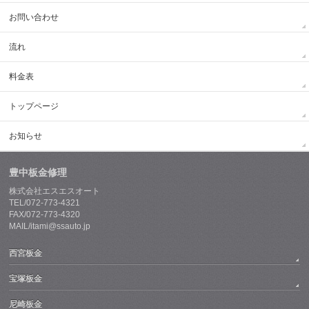
お問い合わせ
流れ
料金表
トップページ
お知らせ
豊中板金修理
株式会社エスエスオート
TEL/072-773-4321
FAX/072-773-4320
MAIL/itami@ssauto.jp
西宮板金
宝塚板金
尼崎板金