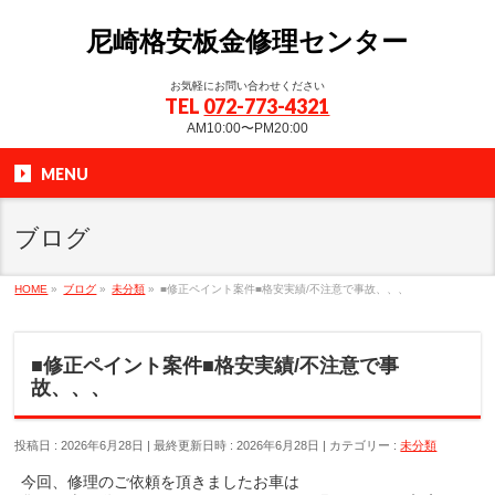
尼崎格安板金修理センター
お気軽にお問い合わせください
TEL
072-773-4321
AM10:00〜PM20:00
MENU
ブログ
HOME
»
ブログ
»
未分類
»
■修正ペイント案件■格安実績/不注意で事故、、、
■修正ペイント案件■格安実績/不注意で事
故、、、
投稿日 : 2026年6月28日
最終更新日時 : 2026年6月28日
カテゴリー :
未分類
今回、修理のご依頼を頂きましたお車は