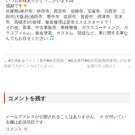
いつも皆様ありがとうございます
感謝です
兵庫県(神戸市、伊丹市、西宮市、尼崎市、宝塚市、川西市、三
田市)大阪府(池田市、豊中市、吹田市、箕面市、摂津市、茨木
市、高槻市)の皆様、板金修理は是非エスエスオートで！
その他、新車、中古車販売、車検整備、ガラスコーティング、ガ
ラスフィルム、板金塗装、カスタム、陸送など、車に関する事な
んでもお任せください
←
■交換鈑金ペイント案件■格安実績/
■鈑金案件■格安実績/商用車使いのお車
自損で大きくぶつけてしまった、、、
を塀に引っ掛けて、、、
→
コメントを残す
メールアドレスが公開されることはありません。
※
が付いてい
る欄は必須項目です
コメント
※