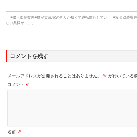
←
■修正塗装案件■格安実績/家の周りが狭くて運転慣れしてい
■板金塗装案
ない奥様が、、、
コメントを残す
メールアドレスが公開されることはありません。
※
が付いている
コメント
※
名前
※