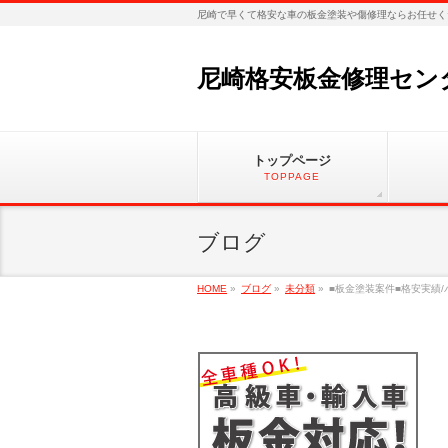
尼崎で早くて格安な車の板金塗装や傷修理ならお任せく
尼崎格安板金修理セン
トップページ
TOPPAGE
ブログ
HOME
»
ブログ
»
未分類
»
■板金塗装案件■格安実績