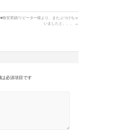
件■格安実績/リピーター様より、またぶつけちゃ
いましたと、、、
→
欄は必須項目です