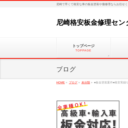
尼崎で早くて格安な車の板金塗装や傷修理ならお任せく
尼崎格安板金修理セン
トップページ
TOPPAGE
ブログ
HOME
»
ブログ
»
未分類
»
■板金塗装案件■格安実績