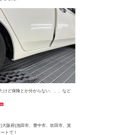
たけど保険とか分からない、、、など
)大阪府(池田市、豊中市、吹田市、箕
オートで！