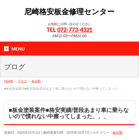
尼崎格安板金修理センター
お気軽にお問い合わせください
TEL
072-773-4321
AM10:00〜PM20:00
MENU
ブログ
HOME
»
ブログ
»
未分類
»
■板金塗装案件■格安実績/普段あまり車に乗らないので慣れない中擦ってしまった、、、
■板金塗装案件■格安実績/普段あまり車に乗らな
いので慣れない中擦ってしまった、、、
投稿日 : 2025年10月1日
最終更新日時 : 2025年10月7日
カテゴリー :
未分類