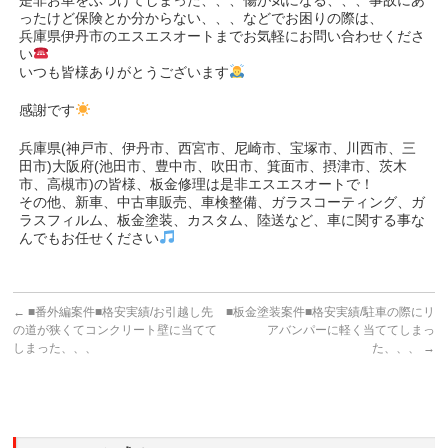
ったけど保険とか分からない、、、などでお困りの際は、
兵庫県伊丹市のエスエスオートまでお気軽にお問い合わせくださ
い
いつも皆様ありがとうございます
感謝です
兵庫県(神戸市、伊丹市、西宮市、尼崎市、宝塚市、川西市、三
田市)大阪府(池田市、豊中市、吹田市、箕面市、摂津市、茨木
市、高槻市)の皆様、板金修理は是非エスエスオートで！
その他、新車、中古車販売、車検整備、ガラスコーティング、ガ
ラスフィルム、板金塗装、カスタム、陸送など、車に関する事な
んでもお任せください
←
■番外編案件■格安実績/お引越し先
■板金塗装案件■格安実績/駐車の際にリ
の道が狭くてコンクリート壁に当てて
アバンパーに軽く当ててしまっ
しまった、、、
た、、、
→