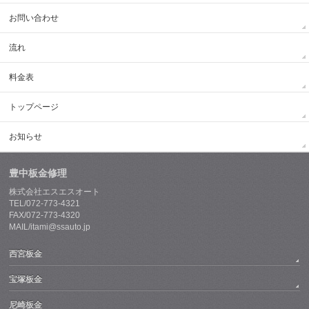
お問い合わせ
流れ
料金表
トップページ
お知らせ
豊中板金修理
株式会社エスエスオート
TEL/072-773-4321
FAX/072-773-4320
MAIL/itami@ssauto.jp
西宮板金
宝塚板金
尼崎板金