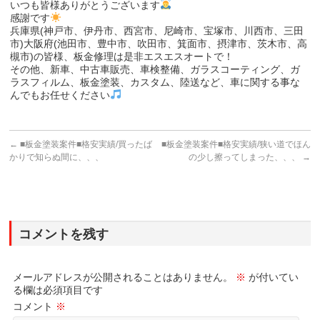
いつも皆様ありがとうございます
感謝です
兵庫県(神戸市、伊丹市、西宮市、尼崎市、宝塚市、川西市、三田
市)大阪府(池田市、豊中市、吹田市、箕面市、摂津市、茨木市、高
槻市)の皆様、板金修理は是非エスエスオートで！
その他、新車、中古車販売、車検整備、ガラスコーティング、ガ
ラスフィルム、板金塗装、カスタム、陸送など、車に関する事な
んでもお任せください
←
■板金塗装案件■格安実績/買ったば
■板金塗装案件■格安実績/狭い道でほん
かりで知らぬ間に、、、
の少し擦ってしまった、、、
→
コメントを残す
メールアドレスが公開されることはありません。
※
が付いてい
る欄は必須項目です
コメント
※