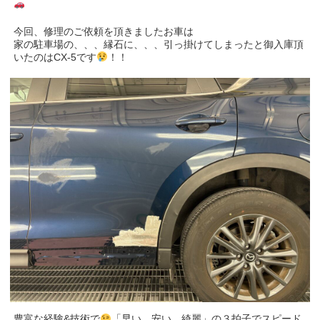
今回、修理のご依頼を頂きましたお車は
家の駐車場の、、、縁石に、、、引っ掛けてしまったと御入庫頂
いたのはCX-5です
！！
豊富な経験&技術で
「早い、安い、綺麗」の３拍子でスピード