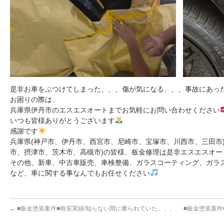
是非お車をぶつけてしまった、、、傷が気になる、、、事故にあっ
お困りの際は、
兵庫県伊丹市のエスエスオートまでお気軽にお問い合わせください
いつも皆様ありがとうございます
感謝です
兵庫県(神戸市、伊丹市、西宮市、尼崎市、宝塚市、川西市、三田市
市、摂津市、茨木市、高槻市)の皆様、板金修理は是非エスエスオー
その他、新車、中古車販売、車検整備、ガラスコーティング、ガラ
など、車に関する事なんでもお任せください
←
■板金塗装案件■格安実績/知らない間に擦られていた、、、
■板金塗装案件