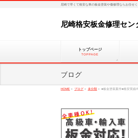
尼崎で早くて格安な車の板金塗装や傷修理ならお任せく
尼崎格安板金修理セン
トップページ
TOPPAGE
ブログ
HOME
»
ブログ
»
未分類
»
■板金塗装案件■格安実績