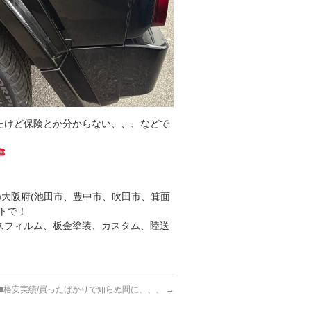
たけど保険とか分からない、、、などで
)大阪府(池田市、豊中市、吹田市、箕面
トで！
スフィルム、板金塗装、カスタム、陸送
■格安実績/買ったばかりで知らぬ間に、、、
→