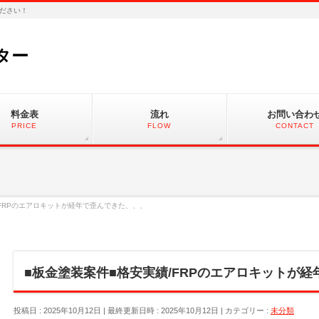
ださい！
ター
料金表
流れ
お問い合わ
PRICE
FLOW
CONTACT
/FRPのエアロキットが経年で歪んできた、、、
■板金塗装案件■格安実績/FRPのエアロキットが
投稿日 : 2025年10月12日
最終更新日時 : 2025年10月12日
カテゴリー :
未分類