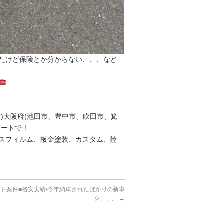
たけど保険とか分からない、、、など
)大阪府(池田市、豊中市、吹田市、箕
オートで！
スフィルム、板金塗装、カスタム、陸
ント案件■格安実績/今年納車されたばかりの新車
を、、、
→