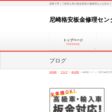
尼崎で早くて格安な車の板金塗装や傷修理ならお任せく
尼崎格安板金修理セン
トップページ
TOPPAGE
ブログ
HOME
»
ブログ
»
未分類
»
■補修ペイント案件■格安