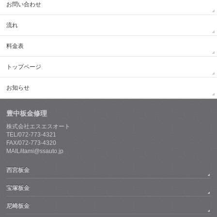
お問い合わせ
流れ
料金表
トップページ
お知らせ
豊中板金修理
株式会社エスエスオート
TEL/072-773-4321
FAX/072-773-4320
MAIL/itami@ssauto.jp
西宮板金
宝塚板金
尼崎板金