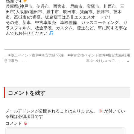
感謝です
兵庫県(神戸市、伊丹市、西宮市、尼崎市、宝塚市、川西市、三
田市)大阪府(池田市、豊中市、吹田市、箕面市、摂津市、茨木
市、高槻市)の皆様、板金修理は是非エスエスオートで！
その他、新車、中古車販売、車検整備、ガラスコーティング、ガ
ラスフィルム、板金塗装、カスタム、陸送など、車に関する事な
んでもお任せください
←
■修正ペイント案件■格安実績/不注
■中古交換ペイント案件■格安実績/社用
意で事故、、、
車ぶつけちゃって、、、
→
コメントを残す
メールアドレスが公開されることはありません。
※
が付いてい
る欄は必須項目です
コメント
※