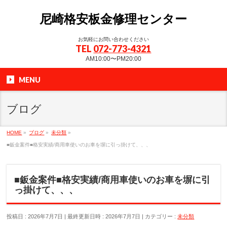
尼崎格安板金修理センター
お気軽にお問い合わせください
TEL
072-773-4321
AM10:00〜PM20:00
MENU
ブログ
HOME
»
ブログ
»
未分類
»
■鈑金案件■格安実績/商用車使いのお車を塀に引っ掛けて、、、
■鈑金案件■格安実績/商用車使いのお車を塀に引
っ掛けて、、、
投稿日 : 2026年7月7日
最終更新日時 : 2026年7月7日
カテゴリー :
未分類