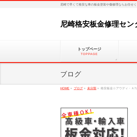
尼崎で早くて格安な車の板金塗装や傷修理ならお任せく
尼崎格安板金修理セン
トップページ
TOPPAGE
ブログ
HOME
»
ブログ
»
未分類
»
格安板金☆アウディ・Ａ7