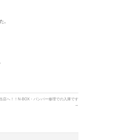
た。
。
当店へ！！N-BOX・バンパー修理での入庫です
→