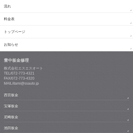
流れ
料金表
トップページ
お知らせ
豊中板金修理
株式会社エスエスオート
TEL/072-773-4321
FAX/072-773-4320
MAIL/itami@ssauto.jp
西宮板金
宝塚板金
尼崎板金
池田板金