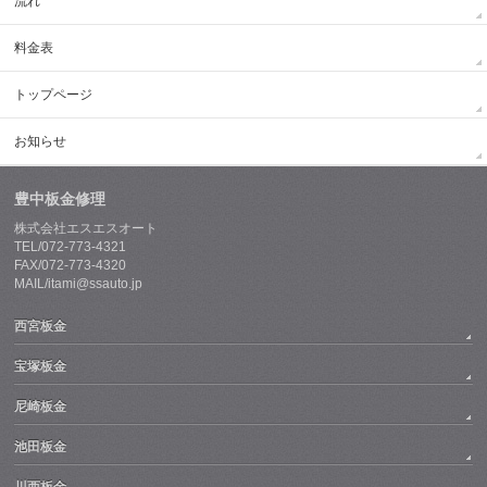
流れ
料金表
トップページ
お知らせ
豊中板金修理
株式会社エスエスオート
TEL/072-773-4321
FAX/072-773-4320
MAIL/itami@ssauto.jp
西宮板金
宝塚板金
尼崎板金
池田板金