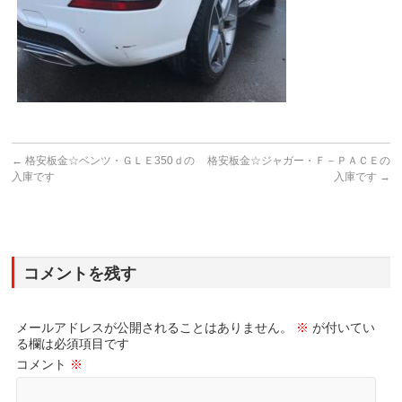
←
格安板金☆ベンツ・ＧＬＥ350ｄの
格安板金☆ジャガー・Ｆ－ＰＡＣＥの
入庫です
入庫です
→
コメントを残す
メールアドレスが公開されることはありません。
※
が付いてい
る欄は必須項目です
コメント
※