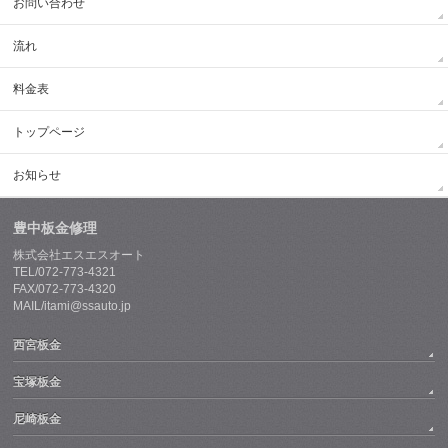
お問い合わせ
流れ
料金表
トップページ
お知らせ
豊中板金修理
株式会社エスエスオート
TEL/072-773-4321
FAX/072-773-4320
MAIL/itami@ssauto.jp
西宮板金
宝塚板金
尼崎板金