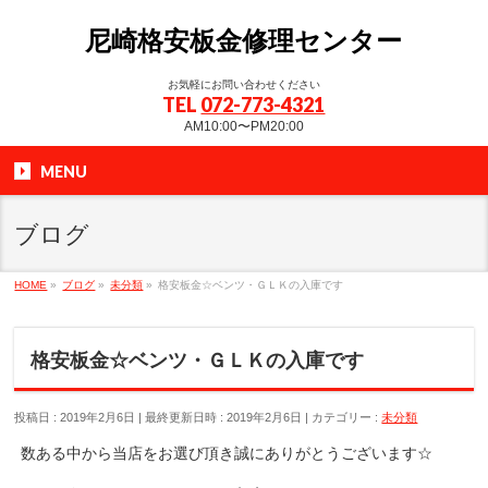
尼崎格安板金修理センター
お気軽にお問い合わせください
TEL
072-773-4321
AM10:00〜PM20:00
MENU
ブログ
HOME
»
ブログ
»
未分類
»
格安板金☆ベンツ・ＧＬＫの入庫です
格安板金☆ベンツ・ＧＬＫの入庫です
投稿日 : 2019年2月6日
最終更新日時 : 2019年2月6日
カテゴリー :
未分類
数ある中から当店をお選び頂き誠にありがとうございます☆