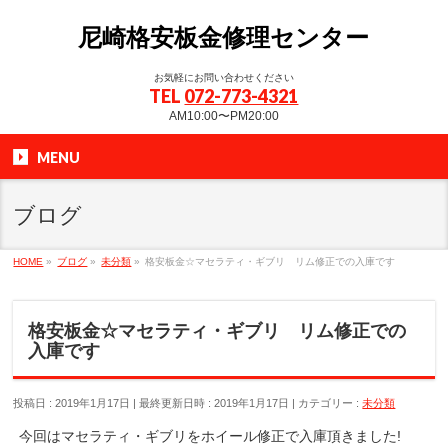
尼崎格安板金修理センター
お気軽にお問い合わせください
TEL
072-773-4321
AM10:00〜PM20:00
MENU
ブログ
HOME
»
ブログ
»
未分類
»
格安板金☆マセラティ・ギブリ リム修正での入庫です
格安板金☆マセラティ・ギブリ リム修正での
入庫です
投稿日 : 2019年1月17日
最終更新日時 : 2019年1月17日
カテゴリー :
未分類
今回はマセラティ・ギブリをホイール修正で入庫頂きました!