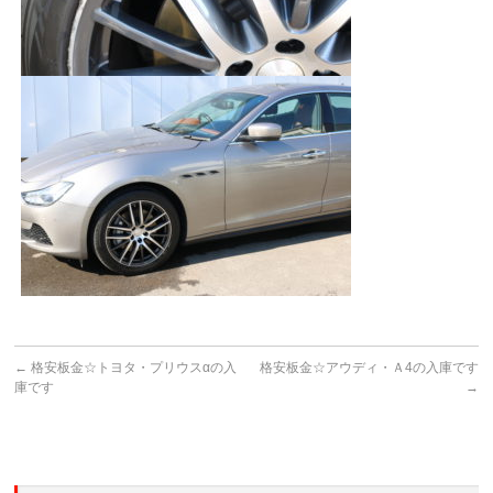
←
格安板金☆トヨタ・プリウスαの入
格安板金☆アウディ・Ａ4の入庫です
庫です
→