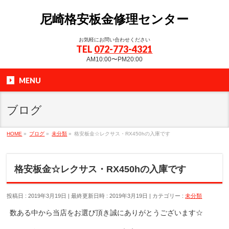
尼崎格安板金修理センター
お気軽にお問い合わせください
TEL
072-773-4321
AM10:00〜PM20:00
MENU
ブログ
HOME
»
ブログ
»
未分類
»
格安板金☆レクサス・RX450hの入庫です
格安板金☆レクサス・RX450hの入庫です
投稿日 : 2019年3月19日
最終更新日時 : 2019年3月19日
カテゴリー :
未分類
数ある中から当店をお選び頂き誠にありがとうございます☆