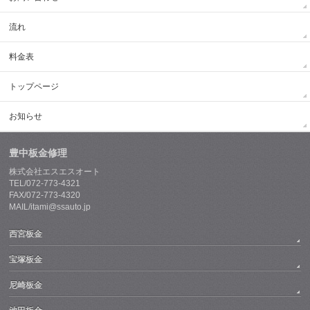
流れ
料金表
トップページ
お知らせ
豊中板金修理
株式会社エスエスオート
TEL/072-773-4321
FAX/072-773-4320
MAIL/itami@ssauto.jp
西宮板金
宝塚板金
尼崎板金