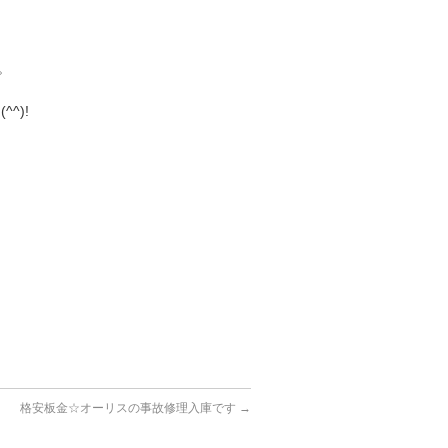
。
^)!
格安板金☆オーリスの事故修理入庫です
→