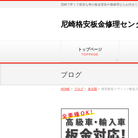
尼崎で早くて格安な車の板金塗装や傷修理ならお任せく
尼崎格安板金修理セン
トップページ
TOPPAGE
ブログ
HOME
»
ブログ
»
未分類
»
格安板金☆ヴィッツ板金