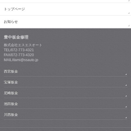
トップページ
お知らせ
豊中板金修理
株式会社エスエスオート
TEL/072-773-4321
FAX/072-773-4320
MAIL/itami@ssauto.jp
西宮板金
宝塚板金
尼崎板金
池田板金
川西板金