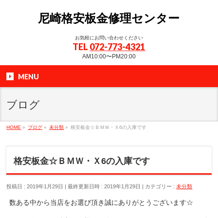
尼崎格安板金修理センター
お気軽にお問い合わせください
TEL
072-773-4321
AM10:00〜PM20:00
MENU
ブログ
HOME
»
ブログ
»
未分類
»
格安板金☆ＢＭＷ・Ｘ6の入庫です
格安板金☆ＢＭＷ・Ｘ6の入庫です
投稿日 : 2019年1月29日
最終更新日時 : 2019年1月29日
カテゴリー :
未分類
数ある中から当店をお選び頂き誠にありがとうございます☆