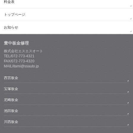
料金表
トップページ
お知らせ
豊中板金修理
株式会社エスエスオート
TEL/072-773-4321
FAX/072-773-4320
MAIL/itami@ssauto.jp
西宮板金
宝塚板金
尼崎板金
池田板金
川西板金