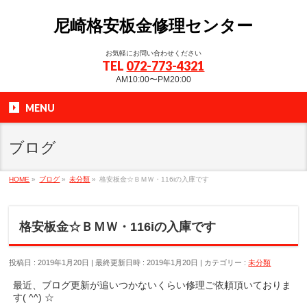
尼崎格安板金修理センター
お気軽にお問い合わせください
TEL
072-773-4321
AM10:00〜PM20:00
MENU
ブログ
HOME
»
ブログ
»
未分類
»
格安板金☆ＢＭＷ・116iの入庫です
格安板金☆ＢＭＷ・116iの入庫です
投稿日 : 2019年1月20日
最終更新日時 : 2019年1月20日
カテゴリー :
未分類
最近、ブログ更新が追いつかないくらい修理ご依頼頂いておりま
す( ^^) ☆