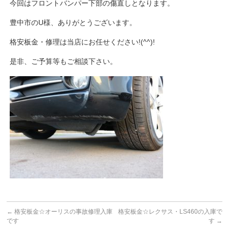
今回はフロントバンパー下部の傷直しとなります。
豊中市のU様、ありがとうございます。
格安板金・修理は当店にお任せください!(^^)!
是非、ご予算等もご相談下さい。
←
格安板金☆オーリスの事故修理入庫
格安板金☆レクサス・LS460の入庫で
です
す
→